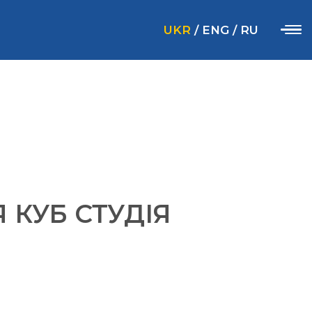
UKR
/
ENG
/
RU
 КУБ СТУДІЯ