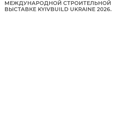
МЕЖДУНАРОДНОЙ СТРОИТЕЛЬНОЙ
ВЫСТАВКЕ KYIVBUILD UKRAINE 2026.
© 2026, KMD FAСADE SOLUTIONS
+38 067 550 00 13
info@kmd.ua
Создание сайта
—