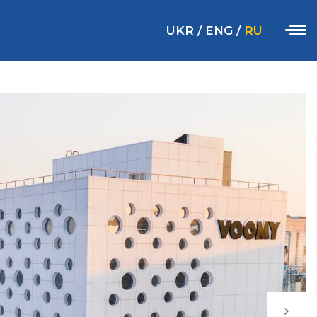
UKR
/
ENG
/
RU