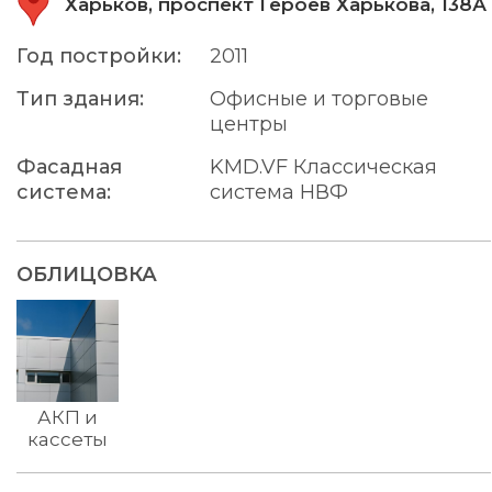
Харьков, проспект Героев Харькова, 138А
Год постройки:
2011
Тип здания:
Офисные и торговые
центры
Фасадная
KMD.VF Классическая
система:
система НВФ
ОБЛИЦОВКА
АКП и
кассеты