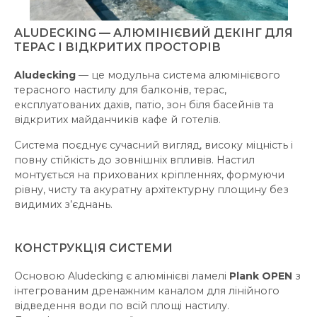
ALUDECKING — АЛЮМІНІЄВИЙ ДЕКІНГ ДЛЯ
ТЕРАС І ВІДКРИТИХ ПРОСТОРІВ
Aludecking
— це модульна система алюмінієвого
терасного настилу для балконів, терас,
експлуатованих дахів, патіо, зон біля басейнів та
відкритих майданчиків кафе й готелів.
Система поєднує сучасний вигляд, високу міцність і
повну стійкість до зовнішніх впливів. Настил
монтується на прихованих кріпленнях, формуючи
рівну, чисту та акуратну архітектурну площину без
видимих з’єднань.
КОНСТРУКЦІЯ СИСТЕМИ
Основою Aludecking є алюмінієві ламелі
Plank OPEN
з
інтегрованим дренажним каналом для лінійного
відведення води по всій площі настилу.