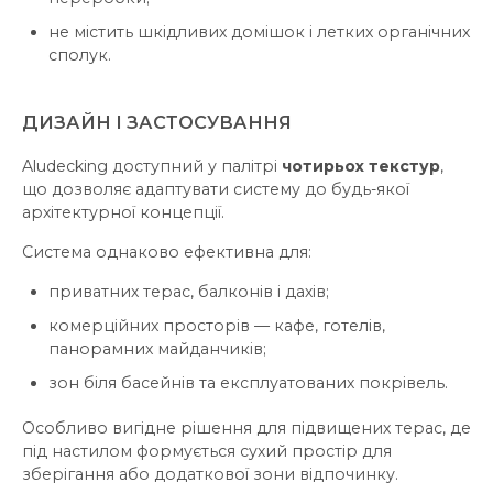
не містить шкідливих домішок і летких органічних
сполук.
ДИЗАЙН І ЗАСТОСУВАННЯ
Aludecking доступний у палітрі
чотирьох
текстур
,
що дозволяє адаптувати систему до будь-якої
архітектурної концепції.
Система однаково ефективна для:
приватних терас, балконів і дахів;
комерційних просторів — кафе, готелів,
панорамних майданчиків;
зон біля басейнів та експлуатованих покрівель.
Особливо вигідне рішення для підвищених терас, де
під настилом формується сухий простір для
зберігання або додаткової зони відпочинку.