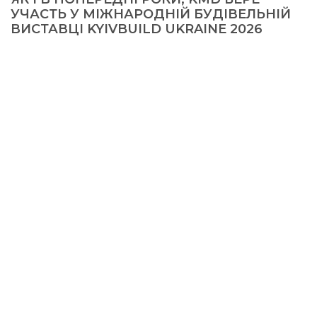
УЧАСТЬ У МІЖНАРОДНІЙ БУДІВЕЛЬНІЙ
ВИСТАВЦІ KYIVBUILD UKRAINE 2026
© 2026, KMD FAСADE SOLUTIONS
+38 067 550 00 13
info@kmd.ua
Створення сайту
—