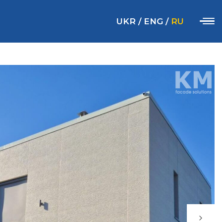
UKR
/
ENG
/
RU