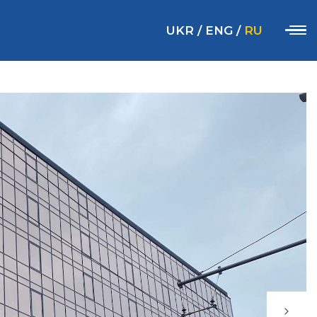
UKR
/
ENG
/
RU