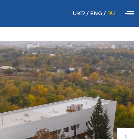
UKR
/
ENG
/
RU