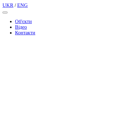
UKR
/
ENG
Об'єкти
Вiдео
Контакти