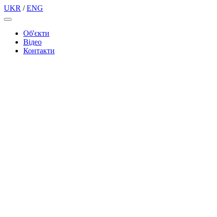
UKR
/
ENG
Об'єкти
Вiдео
Контакти