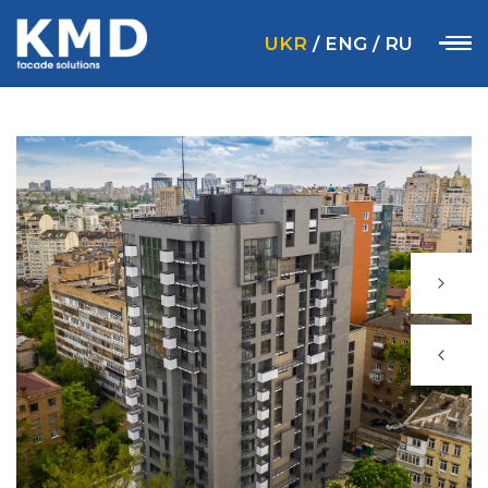
UKR
/
ENG
/
RU