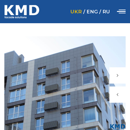
UKR
/
ENG
/
RU