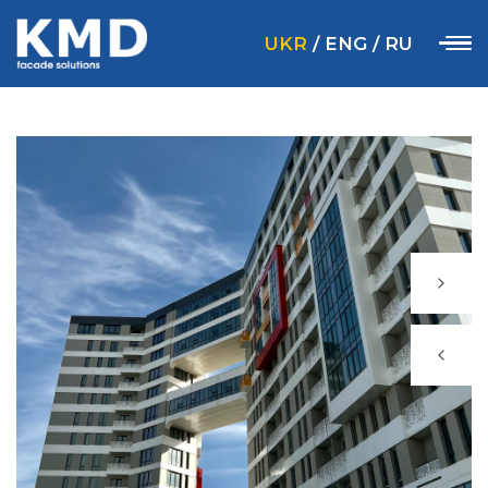
UKR
/
ENG
/
RU