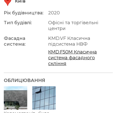
Київ
Рік будівництва:
2020
Тип будівлі:
Офісні та торгівельні
центри
Фасадна
KMD.VF Класична
система:
підсистема НВФ
КMD.F50M Класична
система фасадного
скління
ОБЛИЦЮВАННЯ