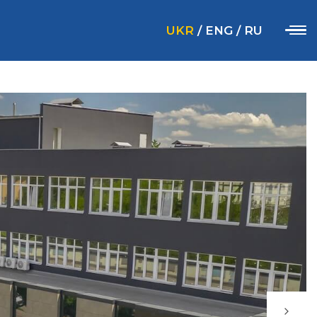
UKR
/
ENG
/
RU