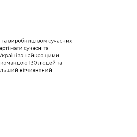
 та виробництвом сучасних
рті мати сучасні та
 Україні за найкращими
а командою 130 людей та
йбільший вітчизняний