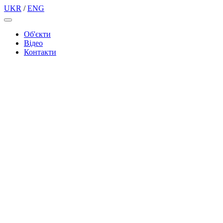
UKR
/
ENG
Об'єкти
Вiдео
Контакти