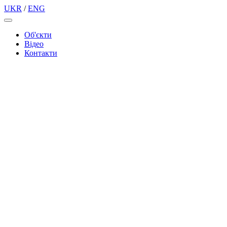
UKR
/
ENG
Об'єкти
Вiдео
Контакти